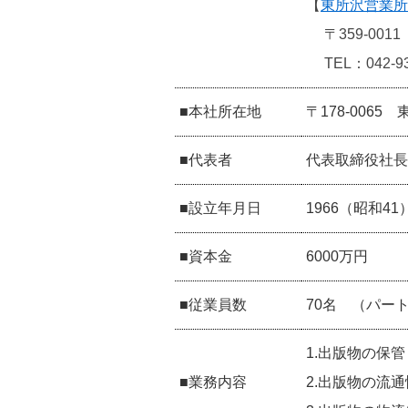
【
東所沢営業所
〒359-00
TEL：042-9
■本社所在地
〒178-006
■代表者
代表取締役社長
■設立年月日
1966（昭和41
■資本金
6000万円
■従業員数
70名 （パー
1.出版物の保
■業務内容
​2.出版物の流