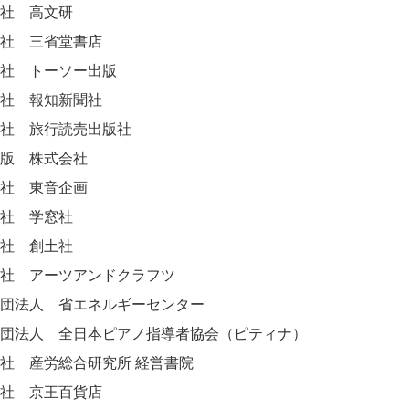
社 高文研
社 三省堂書店
社 トーソー出版
社 報知新聞社
社 旅行読売出版社
版 株式会社
社 東音企画
社 学窓社
社 創土社
社 アーツアンドクラフツ
団法人 省エネルギーセンター
社団法人 全日本ピアノ指導者協会（ピティナ）
社 産労総合研究所 経営書院
会社 京王百貨店