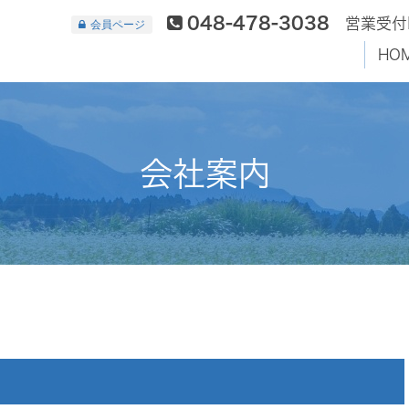
048-478-3038

営業受付時
会員ページ
HO
会社案内